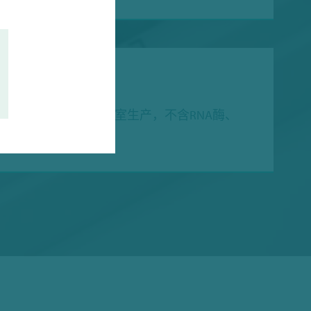
抗性
化学溶剂，在7级洁净室生产，不含RNA酶、
NA酶或热原。