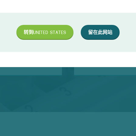
转到
UNITED STATES
留在此网站
抵
型技术，表面黑色编
耐
。
D