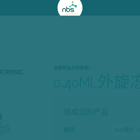
免费样品可供索取！
0.40ML外
组成您的产品
體積