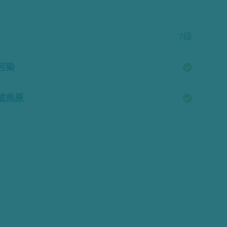
7级
污染
酶或热原