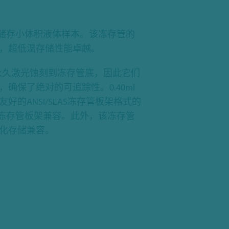
有效储存小体积液体样本。该冻存管的
，超低温存储性能卓越。
rix码被永久激光蚀刻到冻存管底，因此它们
确保了绝对的可追踪性。0.40ml
好的ANSI/SLAS冻存管板架格式的
 96-1冻存管板架兼容。此外，该冻存管
化存储兼容。