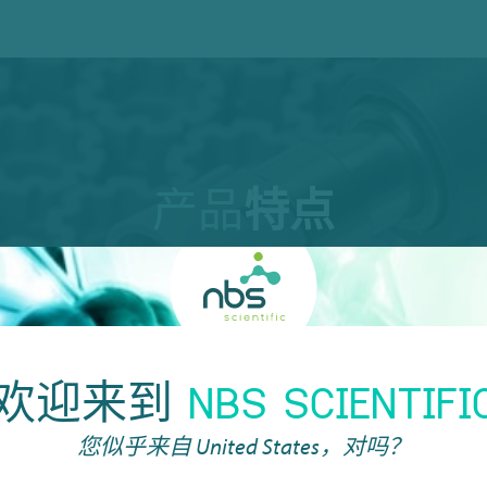
产品
特点
可
欢迎来到
NBS SCIENTIFI
最大限度地减少交叉污
冻
您似乎来自
United States
，对吗？
高了存储体积。
是