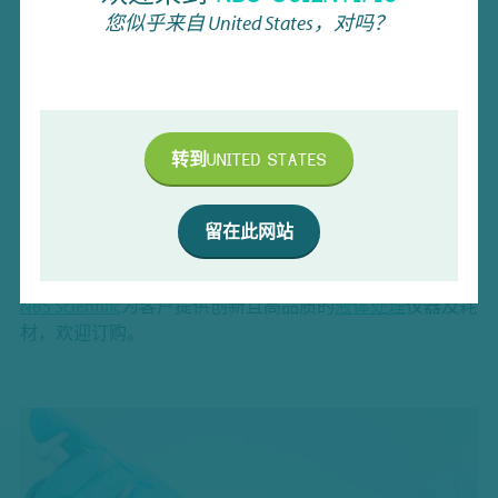
的
移液吸头
拥有多种规格：带滤芯 / 无滤芯、无菌型、标准
您似乎来自
United States
，对吗？
款及 “低残留” 款等。当然，吸头还提供多种规格尺寸，并
采用 Bioclean® 标准供应，经第三方检测实验室验证，确保
无菌、无热原，且不含 DNA、RNA 酶及 ATP。
液体处理解决方案
转到
UNITED STATES
提供
手动
和全自动化
移液器
供客户选择，可适配任意液体
体积。所有移液器均有极高精度，符合人体工程学设计，
减轻手部疲劳。此外，还提供
多通道
移液器，可同时填充
留在此网站
多种体积，提升效率。
NBS Scientific
为客户提供创新且高品质的
液体处理
仪器及耗
材，欢迎订购。