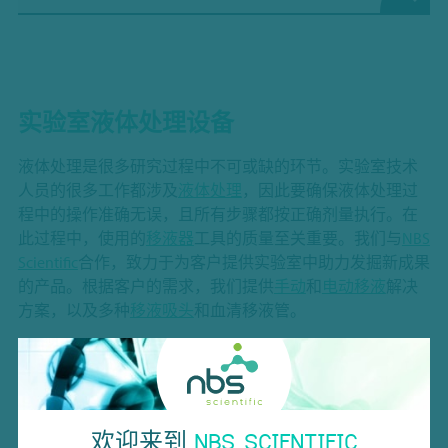
实验室液体处理设备
液体处理是很多研究过程中不可或缺的环节。实验室技术
人员的很多工作都涉及
液体处理
，因此要确保液体处理过
程中的操作准确无误，且所有步骤都按正确剂量执行。在
此过程中，使用的
移液器
工具的质量至关重要。我们与
NBS
Scientific
合作，致力于为客户提供实验室中助力发掘新成果
的产品。根据客户的需求，我们提供
手动
和
电动移液
解决
方案，以及多种
移液吸头
和血清移液管。
我们的液体处理合作伙伴
关于液体处理设备，依托德国实验室器具制造商
CAPP
的专
业技术 —— 该品牌在
液体处理
领域提供高端产品。其产品
有数百万次销售与测试，具有极高的精度与可靠性。
CAPP
欢迎来到
NBS SCIENTIFIC