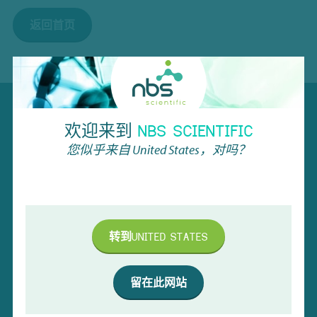
返回首页
NBS SCIENTIFIC
欢迎来到
NBS SCIENTIFIC
您似乎来自
United States
，对吗？
上海市普陀区大渡河路1718号1-10层A区、B区、C区（2
层C区除外）
+86 18221785273
info@nbsscientific.cn
转到
UNITED STATES
留在此网站
品牌和产品