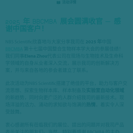
活动详情
2025 年 BBCMBA 展会圆满收官 — 感
谢中国客户！
NBS Scientific欣喜地与大家分享我司在
2025 年
中国
BBCMBA
第十七届中国整合生物样本学大会的参展佳绩！
我们同事
Elena Zhou
代表公司在现场与生物技术及生命科
学领域的自身从业者深入交流，展示我司的创新解决方
案，并与来自各地的参会者建立了联系。
此次活动为NBS Scientific搭建了绝佳的平台，助力与客户交
流思想、探索生物样本库、样本制备及
实验室自动化领域
的新趋势，同时向更广泛的人群介绍我司的最新技术。现
场洋溢的活力、涌动的求知欲与饱满的
热情
，着实令人深
受鼓舞。
衷心感谢所有莅临我们的展位、提出的问题并对我司产品
表示关注的朋友们。当然，特别要感谢 BBCMBA 的主办